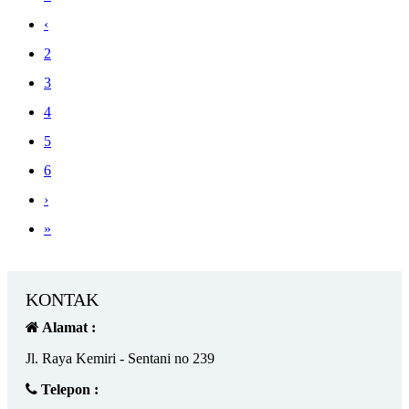
‹
2
3
4
5
6
›
»
KONTAK
Alamat :
Jl. Raya Kemiri - Sentani no 239
Telepon :