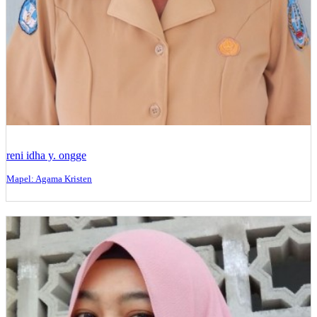
reni idha y. ongge
Mapel: Agama Kristen