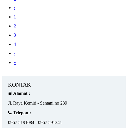
‹
1
2
3
4
›
»
KONTAK
Alamat :
Jl. Raya Kemiri - Sentani no 239
Telepon :
0967 5191084 - 0967 591341