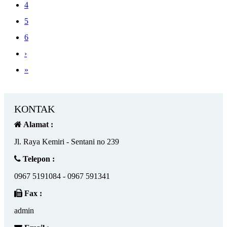
4
5
6
›
»
KONTAK
Alamat :
Jl. Raya Kemiri - Sentani no 239
Telepon :
0967 5191084 - 0967 591341
Fax :
admin