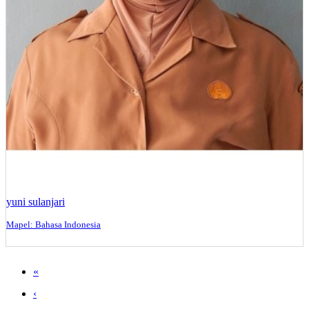
yuni sulanjari
Mapel: Bahasa Indonesia
«
‹