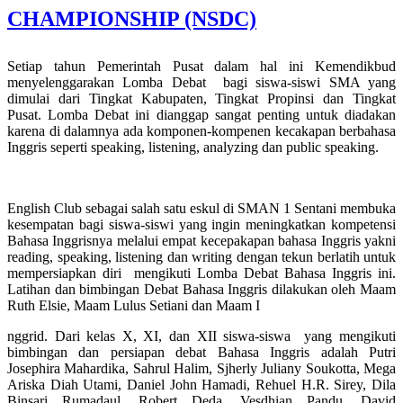
CHAMPIONSHIP (NSDC)
Setiap tahun Pemerintah Pusat dalam hal ini Kemendikbud
menyelenggarakan Lomba Debat bagi siswa-siswi SMA yang
dimulai dari Tingkat Kabupaten, Tingkat Propinsi dan Tingkat
Pusat. Lomba Debat ini dianggap sangat penting untuk diadakan
karena di dalamnya ada komponen-kompenen kecakapan berbahasa
Inggris seperti speaking, listening, analyzing dan public speaking.
English Club sebagai salah satu eskul di SMAN 1 Sentani membuka
kesempatan bagi siswa-siswi yang ingin meningkatkan kompetensi
Bahasa Inggrisnya melalui empat kecepakapan bahasa Inggris yakni
reading, speaking, listening dan writing dengan tekun berlatih untuk
mempersiapkan diri mengikuti Lomba Debat Bahasa Inggris ini.
Latihan dan bimbingan Debat Bahasa Inggris dilakukan oleh Maam
Ruth Elsie, Maam Lulus Setiani dan Maam I
nggrid. Dari kelas X, XI, dan XII siswa-siswa yang mengikuti
bimbingan dan persiapan debat Bahasa Inggris adalah Putri
Josephira Mahardika, Sahrul Halim, Sjherly Juliany Soukotta, Mega
Ariska Diah Utami, Daniel John Hamadi, Rehuel H.R. Sirey, Dila
Binsari Rumadaul, Robert Deda, Vesdhian Pandu, David