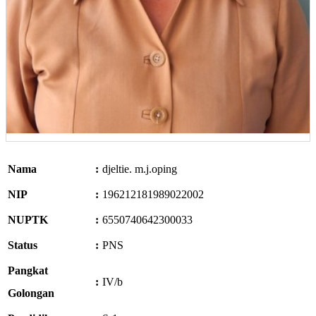
Nama
:
djeltie. m.j.oping
NIP
:
196212181989022002
NUPTK
:
6550740642300033
Status
:
PNS
Pangkat
:
IV/b
Golongan