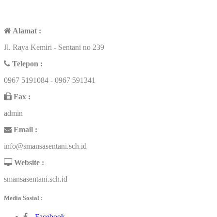
CONTACT US
Alamat :
Jl. Raya Kemiri - Sentani no 239
Telepon :
0967 5191084 - 0967 591341
Fax :
admin
Email :
info@smansasentani.sch.id
Website :
smansasentani.sch.id
Media Sosial :
Facebook