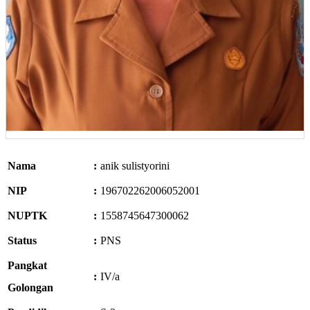
Nama
:
anik sulistyorini
NIP
:
196702262006052001
NUPTK
:
1558745647300062
Status
:
PNS
Pangkat
:
IV/a
Golongan