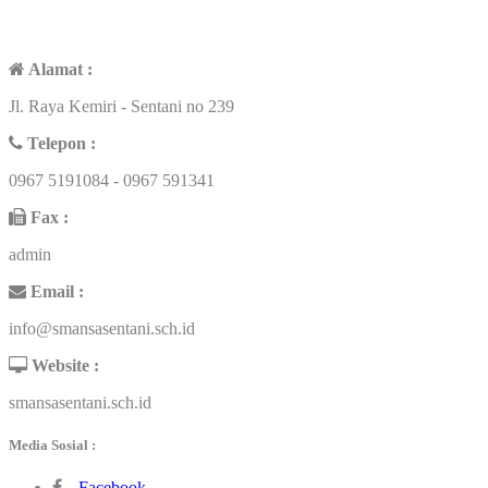
CONTACT US
Alamat :
Jl. Raya Kemiri - Sentani no 239
Telepon :
0967 5191084 - 0967 591341
Fax :
admin
Email :
info@smansasentani.sch.id
Website :
smansasentani.sch.id
Media Sosial :
Facebook